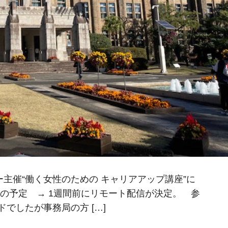
ー主催“働く女性のための キャリアアップ講座”に
の予定 → 1週間前にリモート配信が決定。 参
でしたが事務局の方 […]